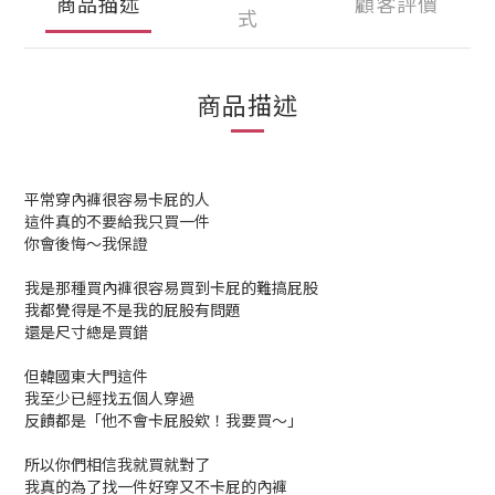
商品描述
顧客評價
式
商品描述
平常穿內褲很容易卡屁的人
這件真的不要給我只買一件
你會後悔～我保證
我是那種買內褲很容易買到卡屁的難搞屁股
我都覺得是不是我的屁股有問題
還是尺寸總是買錯
但韓國東大門這件
我至少已經找五個人穿過
反饋都是「他不會卡屁股欸！我要買～」
所以你們相信我就買就對了
我真的為了找一件好穿又不卡屁的內褲