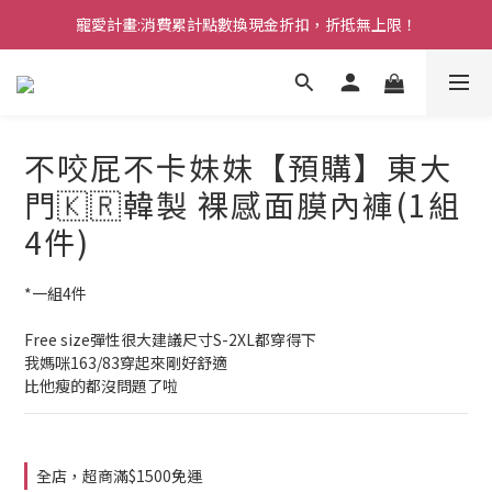
寵愛計畫:消費累計點數換現金折扣，折抵無上限！
Welcome to GOODBUY. 加入會員享專屬優惠！
Welcome to GOODBUY. 加入會員享專屬優惠！
不咬屁不卡妹妹【預購】東大
門🇰🇷韓製 裸感面膜內褲(1組
4件)
*一組4件
Free size彈性很大建議尺寸S-2XL都穿得下
我媽咪163/83穿起來剛好舒適
比他瘦的都沒問題了啦
全店，超商滿$1500免運