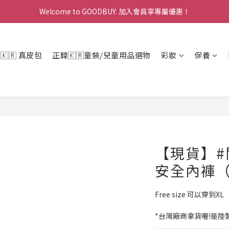
Welcome to GOODBUY. 加入會員享專屬優惠！
Welcome to GOODBUY. 加入會員享專屬優惠！
寵愛計畫:消費累計點數換現金折扣，折抵無上限！
r 🇰🇷 真皮包
正韓🇰🇷童裝/兒童用品選物
彩妝
保養
Welcome to GOODBUY. 加入會員享專屬優惠！
【現貨】#
安全內褲
Free size 可以穿到XL
*台灣廠商拿貨喔!是