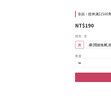
全店，超商滿$1500
NT$190
顏色
: 黑
黑
膚(闆娘推薦
數量