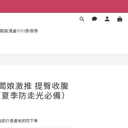
現貨清倉!!!!!🉐🉐🉐
闆娘激推 提臀收腹
（夏季防走光必備）
陸製的介意產地的勿下單