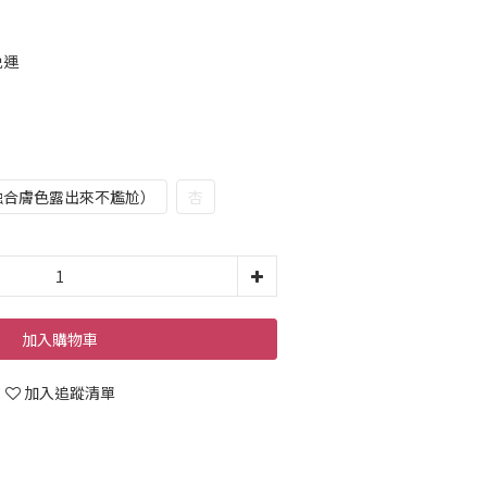
免運
,融合膚色露出來不尷尬）
杏
加入購物車
加入追蹤清單