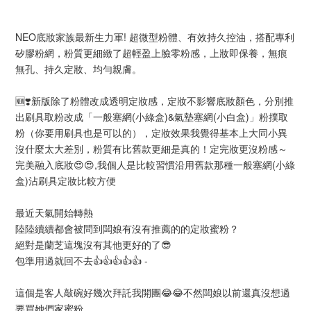
NEO底妝家族最新生力軍! 超微型粉體、有效持久控油，搭配專利
矽膠粉網，粉質更細緻了超輕盈上臉零粉感，上妝即保養，無痕
無孔、持久定妝、均勻親膚。
🆕❣️新版除了粉體改成透明定妝感，定妝不影響底妝顏色，分別推
出刷具取粉改成「一般塞網(小綠盒)&氣墊塞網(小白盒)」粉撲取
粉（你要用刷具也是可以的），定妝效果我覺得基本上大同小異
沒什麼太大差別，粉質有比舊款更細是真的！定完妝更沒粉感～
完美融入底妝😍😍,我個人是比較習慣沿用舊款那種一般塞網(小綠
盒)沾刷具定妝比較方便
最近天氣開始轉熱
陸陸續續都會被問到闆娘有沒有推薦的的定妝蜜粉？
絕對是蘭芝這塊沒有其他更好的了😎
包準用過就回不去👍👍👍👍👍 -
這個是客人敲碗好幾次拜託我開團😂😂不然闆娘以前還真沒想過
要買她們家蜜粉