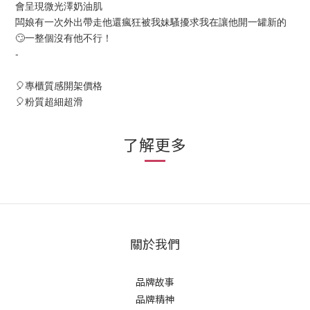
會呈現微光澤奶油肌
闆娘有一次外出帶走他還瘋狂被我妹騷擾求我在讓他開一罐新的
🙄一整個沒有他不行！
-
🎈專櫃質感開架價格
🎈粉質超細超滑
了解更多
關於我們
品牌故事
品牌精神