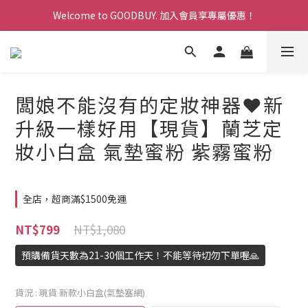
Welcome to GOODBUY. 加入會員享專屬優惠！
Welcome to GOODBUY. 加入會員享專屬優惠！
寵愛計畫:消費累計點數換現金折扣，折抵無上限！
Welcome to GOODBUY. 加入會員享專屬優惠！
闆娘不能沒有的定妝神器❤️新
升級一樣好用【現貨】蘭芝定
妝小白盒 氣墊蜜粉 紫霧蜜粉
全店，超商滿$1500免運
NT$1,080
NT$799
預購備貨天數為21-30個工作天！不能等待切勿下單喔🙏
貨況
: 現貨 新款小白盒(氣墊塞網)