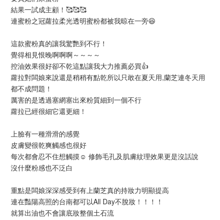
結果一試成主顧！🥰🥰🥰
連蜜粉之冠蘿拉柔光透明蜜粉都被我晾在一旁😆
這款蜜粉真的讓我驚艷到不行！
覺得相見恨晚啊啊啊～～～～
控油效果很好卻不乾這點讓我大力推薦必買👍
蘿拉對闆娘來說還是稍稍有點乾所以只敢在夏天用,蘭芝連冬天用
都不成問題！
厲害的是透過塞網塞出來粉質細到一個不行
蘿拉已經很細它還更細！
上臉有一種滑滑的感覺
皮膚變很乾爽觸感也很好
每次都會忍不住想觸摸☺️ 修飾毛孔及肌膚紋理效果更是沒話說
沒什麼粉感也不泛白
重點是闆娘深深感受到有上蘭芝真的持妝力明顯提高
連在豔陽高照的台南都可以All Day不脫妝！！！！
就算出油也不會讓底妝整個土石流