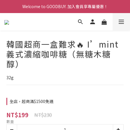
Welcome to GOODBUY. 加入會員享專屬優惠！
Welcome to GOODBUY. 加入會員享專屬優惠！
寵愛計畫:消費累計點數換現金折扣，折抵無上限！
Welcome to GOODBUY. 加入會員享專屬優惠！
韓國超商一盒難求🔥 I’mint
義式濃縮咖啡糖（無糖木糖
醇）
32g
全店，超商滿$1500免運
NT$199
NT$230
數量