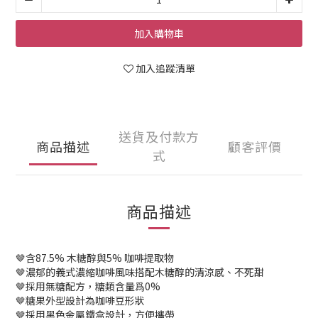
加入購物車
加入追蹤清單
送貨及付款方
商品描述
顧客評價
式
商品描述
🤎含87.5% 木糖醇與5% 咖啡提取物
🤎濃郁的義式濃縮咖啡風味搭配木糖醇的清涼感、不死甜
🤎採用無糖配方，糖類含量爲0%
🤎糖果外型設計為咖啡豆形狀
🤎採用黑色金屬鐵盒設計，方便攜帶