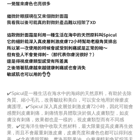
一覺醒來膚色也亮很多
繼微針眼膜現在又來個微針面霜
我看我以後可能真的對微針產品難以招架了XD
這款微針面霜是利用一種生活在海中的天然原料叫Spicul
它的細針能深入真皮層刺激皮膚72小時幫助老廢角質排出
所以第一次使用的時候會感受到刺痛感是正常的呦～
但有些人不會覺得刺~（那代表你膚況很好？）
還是得視皮膚類型感受有所差異
之後隨著肌膚越來越健康刺痛感也會消失
敏感肌也可以用的👌👌
✔️Spicul是一種生活在海水中的海綿的天然原料，有助於去除
角質、縮小毛孔，改善皺紋和美白，可以安全地用於痤瘡皮
膚護理。✔️Spicul 深入真皮層並刺激皮膚72小時，因此可能會
感覺到皮膚刺痛，刺痛情形具體取決於個人皮膚類型，如皮
膚沒有刺痛，效果都也是一樣的，視皮膚類型而有不同感
覺。✔️從海洋生物中收取天然材料，最大限量提高皮膚再生效
果 , 而且不會嚴重刺激皮膚，皮膚亮度和膚色也都可以得到改
善。✔️含有透明質酸、摩洛哥堅果油、白藜蘆醇和角鯊烷等天