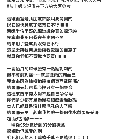
#放上蝦皮評價在下方給大家參考
這罐面霜是我朋友許願叫我開團的
說它的快見底了沒有它不行!!!!!!!
我還半信半疑的跟她說你真的很浮誇
先拿來我用用我在考慮開不開
結果用了變成我沒有它不行
這是近期我用過最讓我驚豔的面霜了
就算你們都不買我也要買!!!!!!!!!
一開始用的時候臉有一點點刺刺的
但不會到刺痛~~~就是微微的刺而已
我本來因為這樣猶豫這個東西能開嗎?
結果隔天起來我心裡只有一個聲音
這種東西不開太對不起自己😍😍😍
你們多少都有見過幾次闆娘素顏狀態
本人已經算是沒什麼毛孔的人了喔
結果隔天早上起來我的臉一整個像水煮蛋般光滑
超!級!古!溜!~~~~~
一種從95分進步到97分的概念
很細微但感受的到
毛孔粗大的人！這款千萬不要錯過！！！！