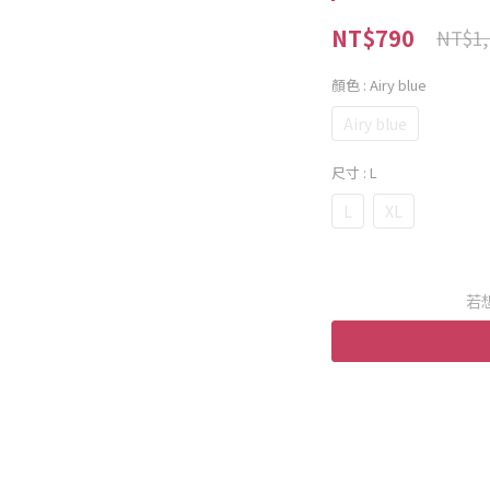
NT$790
NT$1,
顏色
: Airy blue
Airy blue
尺寸
: L
L
XL
若