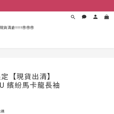
現貨清倉!!!!!🉐🉐🉐
限定【現貨出清】
DU 繽紛馬卡龍長袖
免運