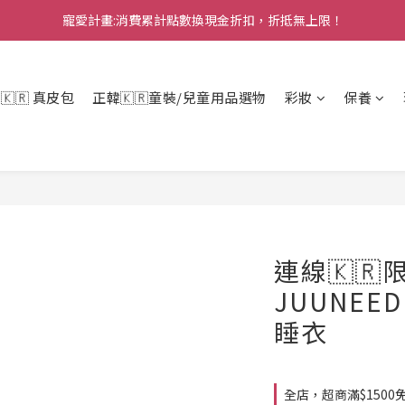
寵愛計畫:消費累計點數換現金折扣，折抵無上限！
Welcome to GOODBUY. 加入會員享專屬優惠！
Welcome to GOODBUY. 加入會員享專屬優惠！
r 🇰🇷 真皮包
正韓🇰🇷童裝/兒童用品選物
彩妝
保養
連線🇰
JUUNEE
睡衣
全店，超商滿$1500