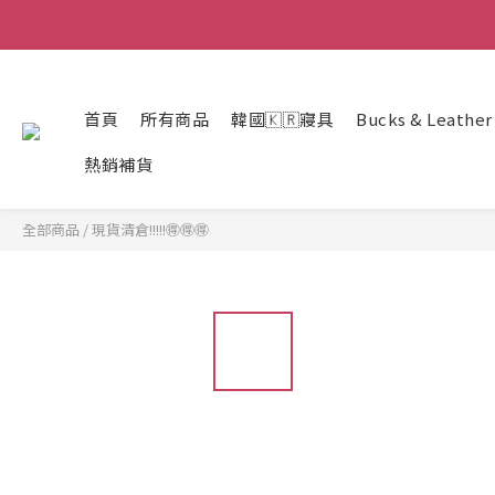
首頁
所有商品
韓國🇰🇷寢具
Bucks & Leathe
熱銷補貨
全部商品
/
現貨清倉!!!!!🉐🉐🉐